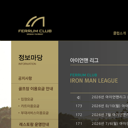
2026년 아이언맨리그
173
2026년 8/10(월) 
172
2026년 7월 아이언맨
171
2026년 7/6(월) 아