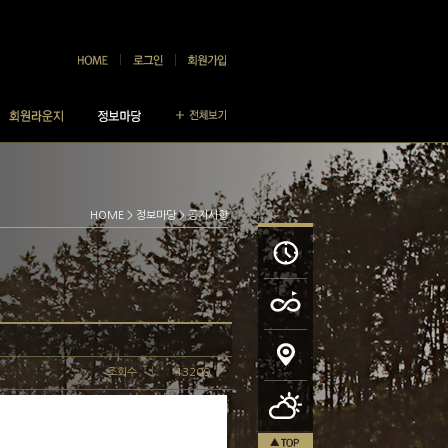
HOME
>
정보마당
> 공지사항
조회수
43209