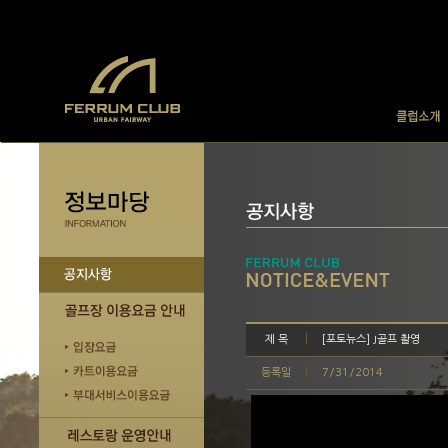
제 목
[포토뉴스] J골프 촬영
등록일
7/31/2014